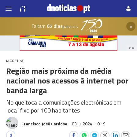
×
Faltam
65 dias
para os
PUB
MADEIRA
Região mais próxima da média
nacional nos acessos à internet por
banda larga
No que toca a comunicações electrónicas em
local fixo por 100 habitantes
Francisco José Cardoso
03 jul 2024
10:19
0