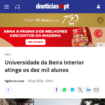
×
Faltam
66 dias
para os
PUB
PAÍS
Universidade da Beira Interior
atinge os dez mil alunos
Agência Lusa
03 jul 2024
03:41
0