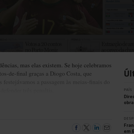
ências, mas elas existem. Se hoje celebramos
Úl
os-de-final graças a Diogo Costa, que
os festejávamos a passagem às meias-finais do
efender três penaltis.
PAÍS
Dire
obra
DES
Fran
em B