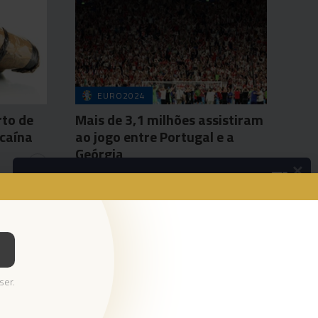
EURO2024
rto de
Mais de 3,1 milhões assistiram
ocaína
ao jogo entre Portugal e a
Geórgia
×
1
Agência Lusa
27 Jun 19:04
Podcasts
Da espada às curtas
Ouvir Podcast
© 2024 Empresa Diário de Notícias, Lda.
ser.
Todos os direitos reservados.