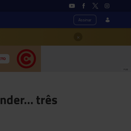
Assinar
×
PUB
ender… três