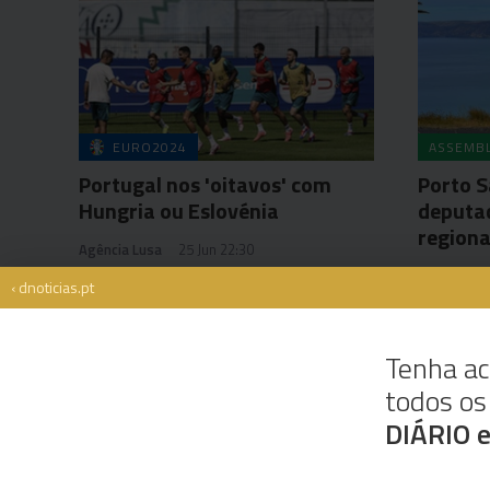
EURO2024
ASSEMBL
Portugal nos 'oitavos' com
Porto S
Hungria ou Eslovénia
deputa
regiona
Agência Lusa
25 Jun 22:30
Jorge Frei
‹ dnoticias.pt
Tenha ac
todos o
Rua Dr. Fernão de Ornelas, 56 - 3º
9054-514 Funchal, Portugal
DIÁRIO 
291 202 300