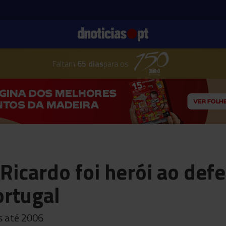
Faltam
65 dias
para os
Ricardo foi herói ao def
ortugal
s até 2006