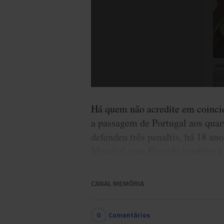
Há quem não acredite em coincid
a passagem de Portugal aos quart
defendeu três penaltis, há 18 an
Mundial com Ricardo também a d
CANAL MEMÓRIA
0
Comentários