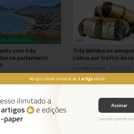
EIA LEGISLATIVA
PAÍS
anto com três
Três detidos no aeropo
dos no parlamento
Lisboa por tráfico de c
l
João Filipe Pestana
24 Jun 16:13
tas Sousa
25 Jun 11:13
1
Atingiu o limite semanal de
1 artigo
oferta
esso ilimitado a
Assinar
s
artigos
e edições
Instale a nossa App
e-paper
Cancele quando qui