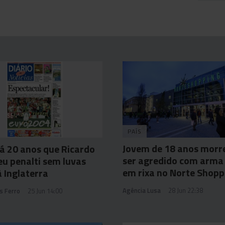
A
PAÍS
Jovem de 18 anos morr
há 20 anos que Ricardo
ser agredido com arma
u penalti sem luvas
em rixa no Norte Shopp
à Inglaterra
Agência Lusa
28 Jun 22:38
s Ferro
25 Jun 14:00