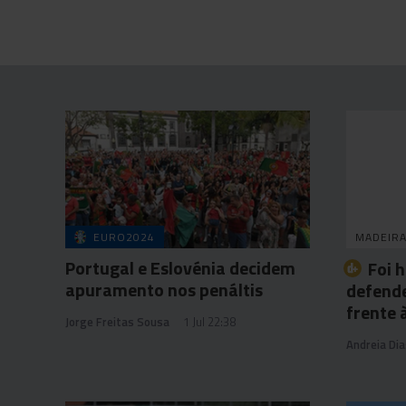
EURO2024
MADEIR
Portugal e Eslovénia decidem
Foi 
apuramento nos penáltis
defende
frente 
Jorge Freitas Sousa
1 Jul 22:38
Andreia Dia