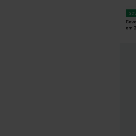
GO
Gove
em 