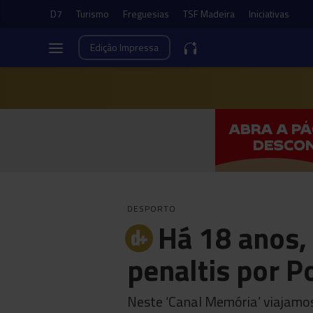
D7
Turismo
Freguesias
TSF Madeira
Iniciativas
Edição
Impressa
DESPORTO
Há 18 anos, 
penaltis por P
Neste ‘Canal Memória’ viajamo