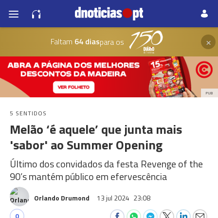
×
Faltam
64 dias
para os
PUB
5 SENTIDOS
Melão ‘é aquele’ que junta mais
'sabor' ao Summer Opening
Último dos convidados da festa Revenge of the
90’s mantém público em efervescência
Orlando Drumond
13 jul 2024
23:08
0