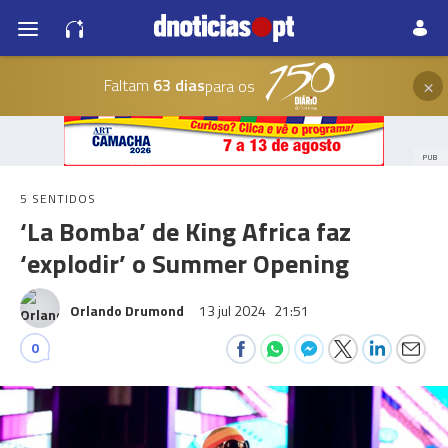
×
Faltam
63 dias
para os
PUB
5 SENTIDOS
‘La Bomba’ de King Africa faz
‘explodir’ o Summer Opening
Orlando Drumond
13 jul 2024
21:51
0