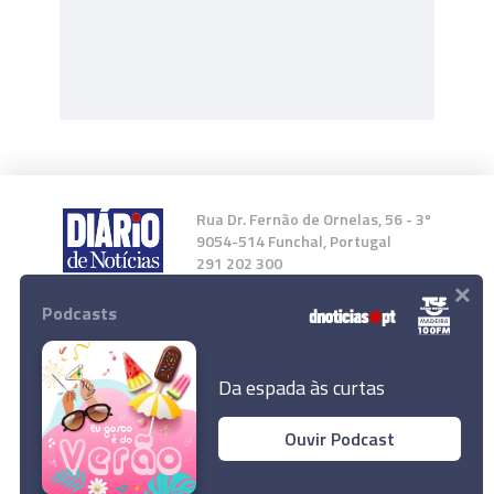
Rua Dr. Fernão de Ornelas, 56 - 3º
9054-514 Funchal, Portugal
291 202 300
×
Podcasts
Instale a nossa App
Da espada às curtas
Ouvir Podcast
© 2024 Empresa Diário de Notícias, Lda.
Todos os direitos reservados.