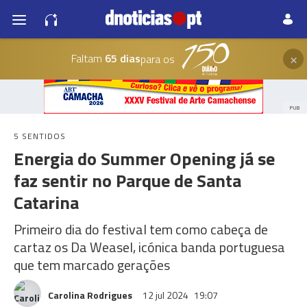
×
Faltam
65 dias
para os
PUB
5 SENTIDOS
Energia do Summer Opening já se
faz sentir no Parque de Santa
Catarina
Primeiro dia do festival tem como cabeça de
cartaz os Da Weasel, icónica banda portuguesa
que tem marcado gerações
Carolina Rodrigues
12 jul 2024
19:07