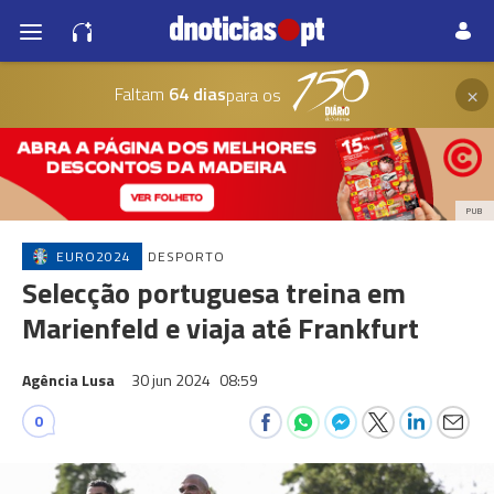
×
Faltam
64 dias
para os
PUB
EURO2024
DESPORTO
Selecção portuguesa treina em
Marienfeld e viaja até Frankfurt
Agência Lusa
30 jun 2024
08:59
0