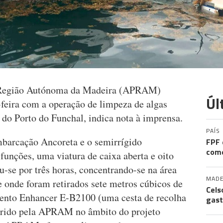
a Região Autónoma da Madeira (APRAM)
Úl
-feira com a operação de limpeza de algas
 do Porto do Funchal, indica nota à imprensa.
PAÍS
mbarcação Ancoreta e o semirrígido
FPF 
come
unções, uma viatura de caixa aberta e oito
se por três horas, concentrando-se na área
MADE
e onde foram retirados sete metros cúbicos de
Cels
ento Enhancer E-B2100 (uma cesta de recolha
gast
irido pela APRAM no âmbito do projeto