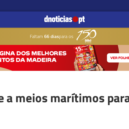
Faltam
66 dias
para os
 a meios marítimos para