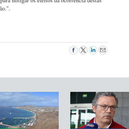
ara mitigar os efeitos da ocorrência destas
ião.".