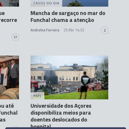
CASOS DO DIA
ue
Mancha de sargaço no mar do
recorre
Funchal chama a atenção
Andreína Ferreira
25 Abr 14:53
2
17
PAÍS
ou até
Universidade dos Açores
Funchal
disponibiliza meios para
ras
doentes deslocados do
hospital