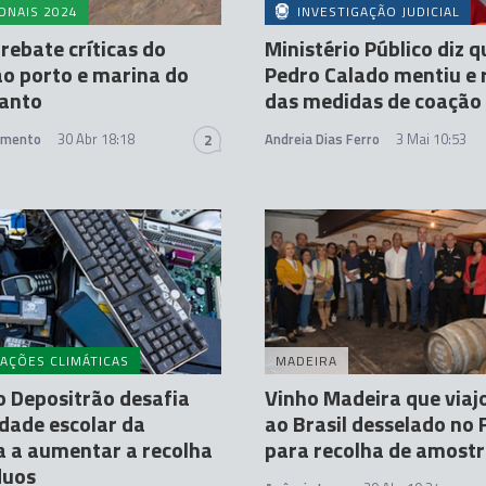
ONAIS 2024
INVESTIGAÇÃO JUDICIAL
ebate críticas do
Ministério Público diz q
o porto e marina do
Pedro Calado mentiu e 
Santo
das medidas de coação
amento
30 Abr 18:18
Andreia Dias Ferro
3 Mai 10:53
2
AÇÕES CLIMÁTICAS
MADEIRA
 Depositrão desafia
Vinho Madeira que viaj
dade escolar da
ao Brasil desselado no 
 a aumentar a recolha
para recolha de amost
duos