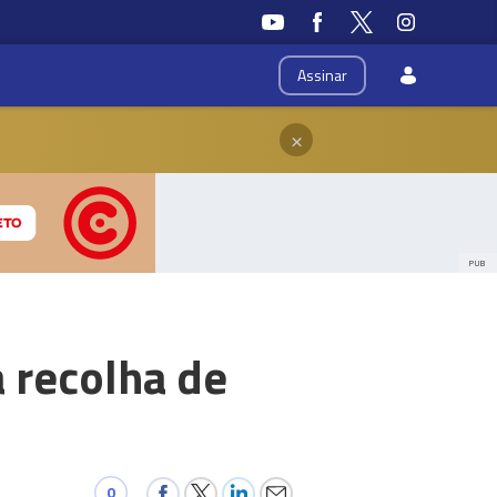
Assinar
×
PUB
 recolha de
0