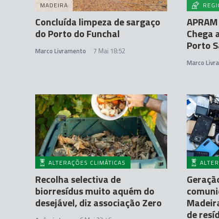
MADEIRA
REGI
Concluída limpeza de sargaço
APRAM r
do Porto do Funchal
Chega a
Porto 
Marco Livramento
7 Mai 18:52
Marco Livr
ALTERAÇÕES CLIMÁTICAS
ALTER
Recolha selectiva de
Geração
biorresídus muito aquém do
comuni
desejável, diz associação Zero
Madeira
de resí