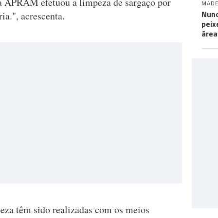
e a APRAM efetuou a limpeza de sargaço por
MADE
Nuno
ria.", acrescenta.
peix
área
peza têm sido realizadas com os meios