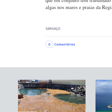
que em conjunto têm trabalhado p
algas nos mares e praias da Reg
SARGAÇO
0
Comentários