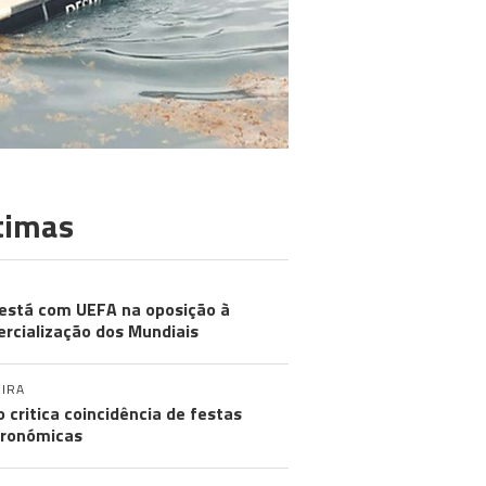
timas
está com UEFA na oposição à
rcialização dos Mundiais
IRA
o critica coincidência de festas
ronómicas