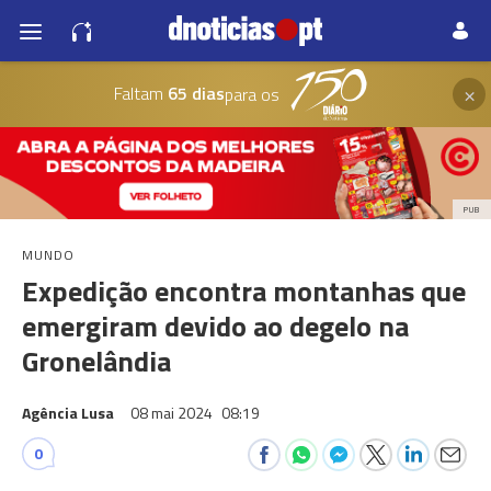
×
Faltam
65 dias
para os
PUB
MUNDO
Expedição encontra montanhas que
emergiram devido ao degelo na
Gronelândia
Agência Lusa
08 mai 2024
08:19
0