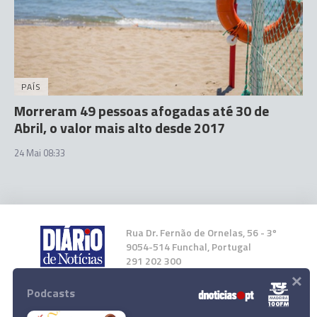
PAÍS
Morreram 49 pessoas afogadas até 30 de
Abril, o valor mais alto desde 2017
24 Mai 08:33
Rua Dr. Fernão de Ornelas, 56 - 3º
9054-514 Funchal, Portugal
291 202 300
×
Podcasts
Instale a nossa App