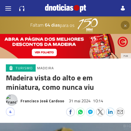
×
Faltam
64 dias
para os
PUB
TURISMO
MADEIRA
Madeira vista do alto e em
miniatura, como nunca viu
Francisco José Cardoso
31 mai 2024
10:14
4