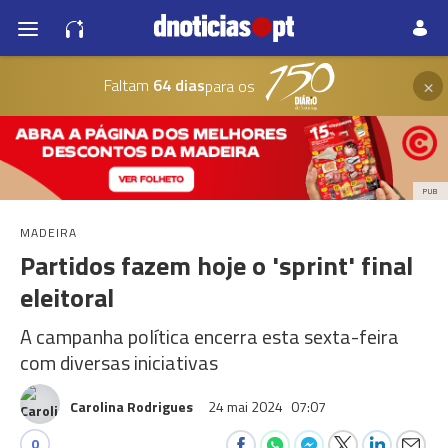
×
Faltam
64 dias
para os
PUB
MADEIRA
Partidos fazem hoje o 'sprint' final
eleitoral
A campanha política encerra esta sexta-feira
com diversas iniciativas
Carolina Rodrigues
24 mai 2024
07:07
0