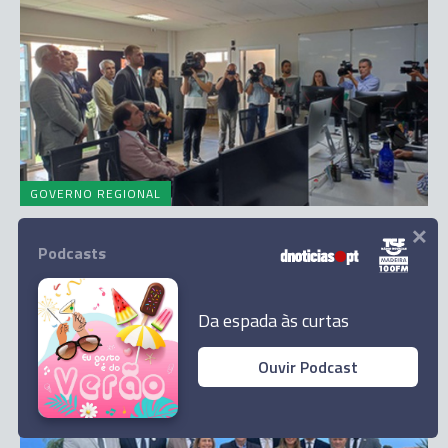
GOVERNO REGIONAL
×
Albuquerque nega a existência de
“manipulação eleitoral”
Podcasts
17 Mai 11:52
2
Da espada às curtas
Ouvir Podcast