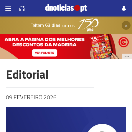
×
Faltam
63 dias
para os
PUB
Editorial
09 FEVEREIRO 2026