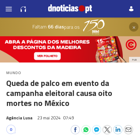
×
Faltam
66 dias
para os
PUB
MUNDO
Queda de palco em evento da
campanha eleitoral causa oito
mortes no México
Agência Lusa
23 mai 2024
07:49
0