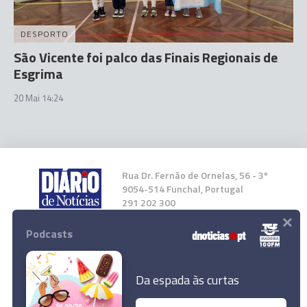
DESPORTO
São Vicente foi palco das Finais Regionais de
Esgrima
20 Mai 14:24
Rua Dr. Fernão de Ornelas, 56 - 3º
9054-514 Funchal, Portugal
291 202 300
×
Podcasts
Instale a nossa App
Da espada às curtas