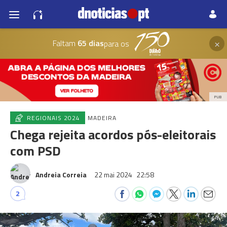
×
Faltam
65 dias
para os
PUB
REGIONAIS 2024
MADEIRA
Chega rejeita acordos pós-eleitorais
com PSD
Andreia Correia
22 mai 2024
22:58
2