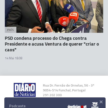
PAÍS
PSD condena processo do Chega contra
Presidente e acusa Ventura de querer "criar o
caos"
14 Mai 18:08
Rua Dr. Fernão de Ornelas, 56 - 3º
9054-514 Funchal, Portugal
291 202 300
×
Podcasts
Instale a nossa App