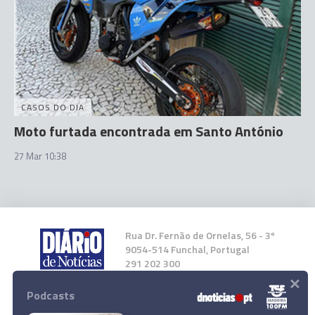
CASOS DO DIA
Moto furtada encontrada em Santo António
27 Mar 10:38
Rua Dr. Fernão de Ornelas, 56 - 3º
9054-514 Funchal, Portugal
291 202 300
×
Podcasts
Instale a nossa App