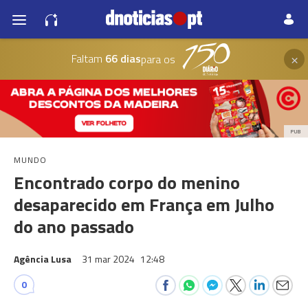
×
Faltam
66 dias
para os
PUB
MUNDO
Encontrado corpo do menino
desaparecido em França em Julho
do ano passado
Agência Lusa
31 mar 2024
12:48
0