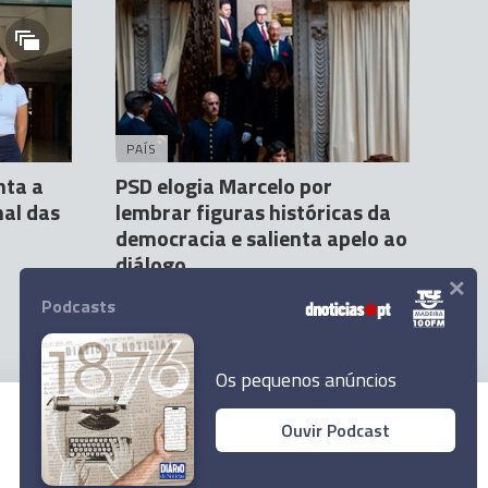
PAÍS
nta a
PSD elogia Marcelo por
nal das
lembrar figuras históricas da
democracia e salienta apelo ao
diálogo
×
Agência Lusa
25 Abr 14:55
Podcasts
Os pequenos anúncios
Ouvir Podcast
© 2024 Empresa Diário de Notícias, Lda.
Todos os direitos reservados.