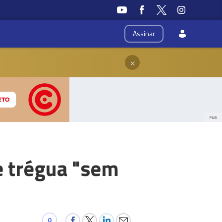
Assinar
×
PUB
e trégua "sem
0