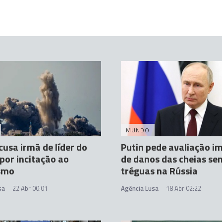
MUNDO
acusa irmã de líder do
Putin pede avaliação i
or incitação ao
de danos das cheias se
ismo
tréguas na Rússia
sa
22 Abr 00:01
Agência Lusa
18 Abr 02:22