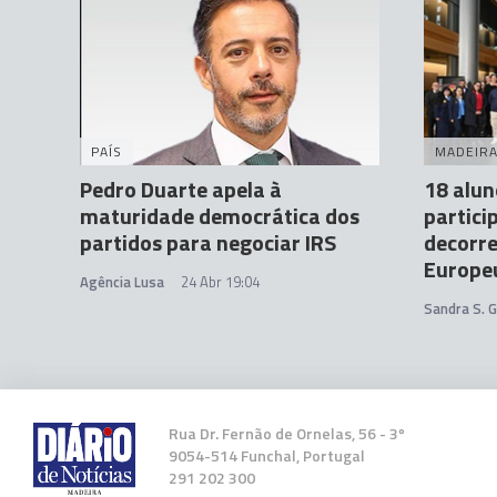
PAÍS
MADEIR
Pedro Duarte apela à
18 alun
maturidade democrática dos
partici
partidos para negociar IRS
decorr
Europe
Agência Lusa
24 Abr 19:04
Sandra S. 
Rua Dr. Fernão de Ornelas, 56 - 3º
9054-514 Funchal, Portugal
291 202 300