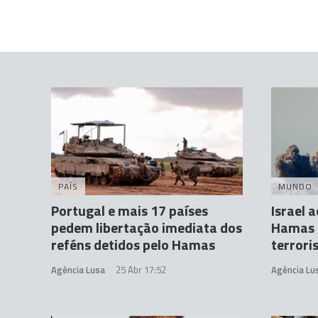
PAÍS
MUNDO
Portugal e mais 17 países
Israel 
pedem libertação imediata dos
Hamas p
reféns detidos pelo Hamas
terror
Agência Lusa
25 Abr 17:52
Agência Lu