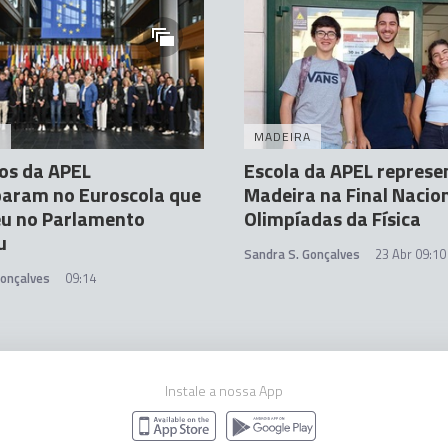
A
MADEIRA
os da APEL
Escola da APEL represe
param no Euroscola que
Madeira na Final Nacio
eu no Parlamento
Olimpíadas da Física
u
Sandra S. Gonçalves
23 Abr 09:10
Gonçalves
09:14
Instale a nossa App