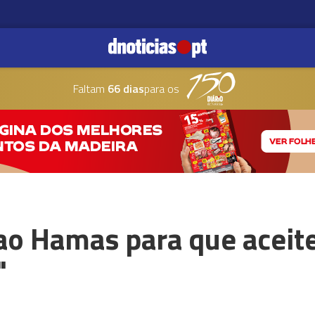
Faltam
66 dias
para os
 ao Hamas para que aceit
"