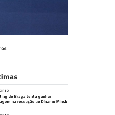
ros
timas
PORTO
ting de Braga tenta ganhar
agem na recepção ao Dínamo Minsk