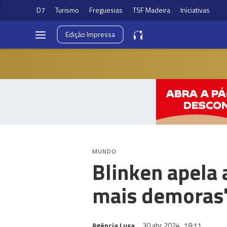
D7
Turismo
Freguesias
TSF Madeira
Iniciativas
Edição
Impressa
MUNDO
Blinken apela
mais demoras
Agência Lusa
30 abr 2024
18:11