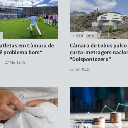
A
5 SENTIDOS
 atletas em Câmara de
Câmara de Lobos palco
“é problema bom”
curta-metragem nacio
“Doispontozero”
o
27 Abr 12:48
23 Abr 18:25
A
MADEIRA