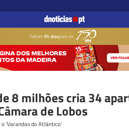
Faltam
65 dias
para os
de 8 milhões cria 34 apa
 Câmara de Lobos
 o 'Varandas do Atlântico'