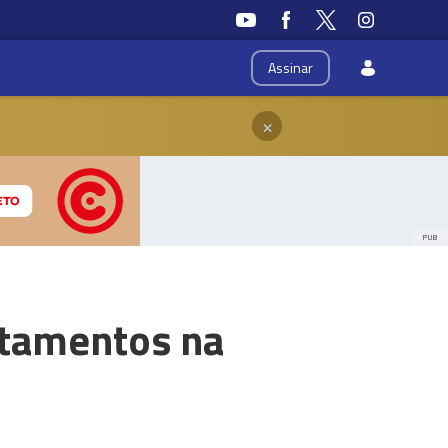
Assinar
×
PUB
rtamentos na