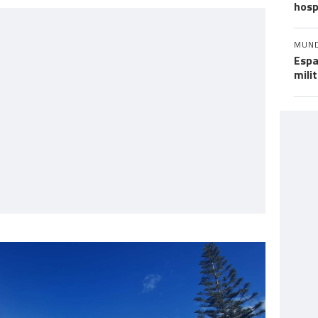
hosp
MUN
Espa
mili