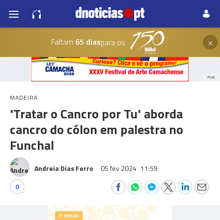
×
Faltam
65 dias
para os
PUB
MADEIRA
'Tratar o Cancro por Tu' aborda
cancro do cólon em palestra no
Funchal
Andreia Dias Ferro
05 fev 2024
11:59
0