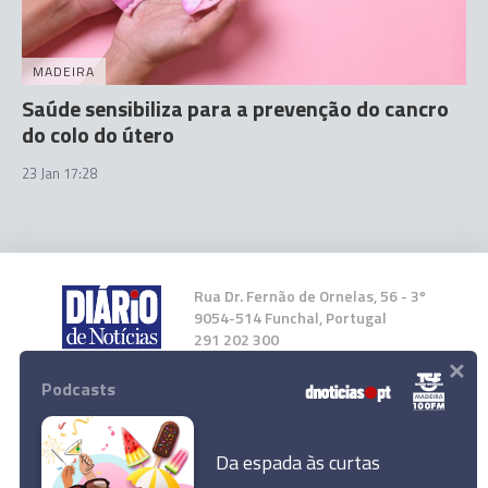
MADEIRA
Saúde sensibiliza para a prevenção do cancro
do colo do útero
23 Jan 17:28
Rua Dr. Fernão de Ornelas, 56 - 3º
9054-514 Funchal, Portugal
291 202 300
×
Podcasts
Instale a nossa App
Da espada às curtas