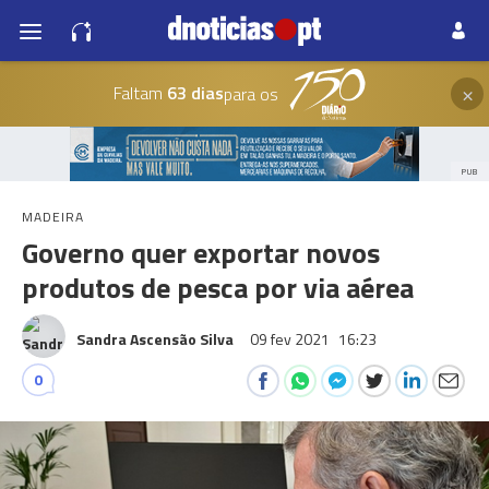
×
Faltam
63 dias
para os
PUB
MADEIRA
Governo quer exportar novos
produtos de pesca por via aérea
Sandra Ascensão Silva
09 fev 2021
16:23
0