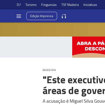
D7
Turismo
Freguesias
TSF Madeira
Iniciativas
Edição
Impressa
MADEIRA
"Este executi
áreas de gove
A acusação é Miguel Silva Gouv