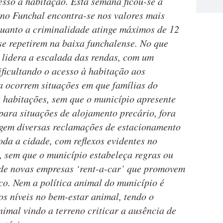
esso à habitação. Esta semana ficou-se a
 no Funchal encontra-se nos valores mais
quanto a criminalidade atinge máximos de 12
se repetirem na baixa funchalense. No que
 lidera a escalada das rendas, com um
ficultando o acesso à habitação aos
a ocorrem situações em que famílias do
 habitações, sem que o município apresente
ara situações de alojamento precário, fora
rgem diversas reclamações de estacionamento
toda a cidade, com reflexos evidentes no
ir, sem que o município estabeleça regras ou
 de novas empresas ‘rent-a-car’ que promovem
o. Nem a política animal do município é
os níveis no bem-estar animal, tendo o
imal vindo a terreno criticar a ausência de