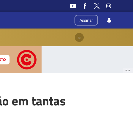
Assinar
×
PUB
ão em tantas