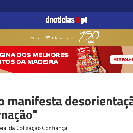
Faltam
65 dias
para os
vo manifesta desorientaç
rnação"
eia, da Coligação Confiança