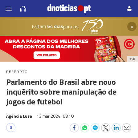
×
Faltam
64 dias
para os
PUB
DESPORTO
Parlamento do Brasil abre novo
inquérito sobre manipulação de
jogos de futebol
Agência Lusa
13 mar 2024
08:10
0