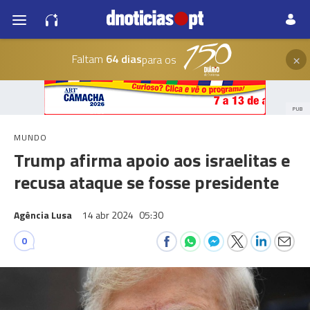
×
Faltam
64 dias
para os
PUB
MUNDO
Trump afirma apoio aos israelitas e
recusa ataque se fosse presidente
Agência Lusa
14 abr 2024
05:30
0