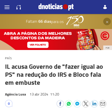
×
Faltam
66 dias
para os
PUB
PAÍS
IL acusa Governo de "fazer igual ao
PS" na redução do IRS e Bloco fala
em embuste
Agência Lusa
13 abr 2024
11:20
0