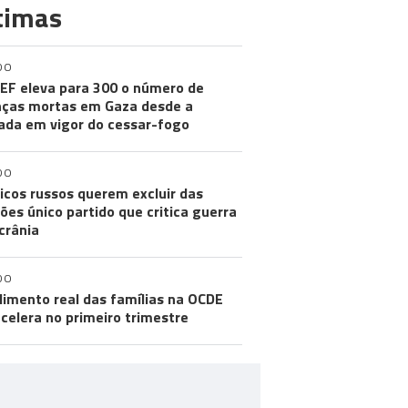
timas
DO
EF eleva para 300 o número de
nças mortas em Gaza desde a
ada em vigor do cessar-fogo
DO
ticos russos querem excluir das
ções único partido que critica guerra
crânia
DO
imento real das famílias na OCDE
celera no primeiro trimestre