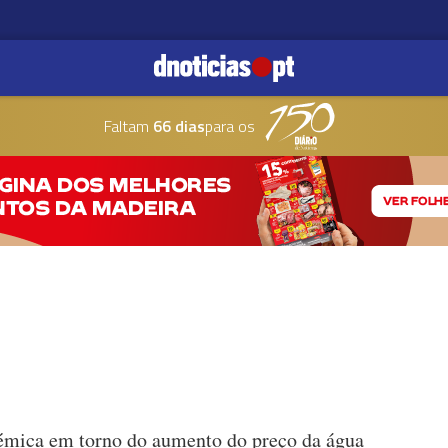
Faltam
66 dias
para os
lémica em torno do aumento do preço da água