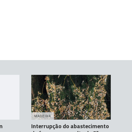
MADEIRA
em
Interrupção do abastecimento