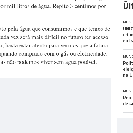
Úl
r mil litros de água. Repito 3 cêntimos por
MUN
rato pela água que consumimos e que temos de
UNIC
cria
da vez será mais difícil no futuro ter acesso
entr
o, basta estar atento para vermos que a fatura
 quando comprado com o gás ou eletricidade.
MUN
mas não podemos viver sem água potável.
Polí
elei
na U
MUN
Rend
desa