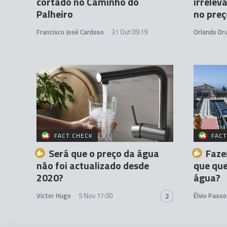
cortado no Caminho do
irrelev
Palheiro
no preç
Francisco José Cardoso
31 Out 09:19
Orlando D
FACT CHECK
FACT
Será que o preço da água
Faze
não foi actualizado desde
que qu
2020?
água?
Victor Hugo
5 Nov 17:00
Élvio Passo
2