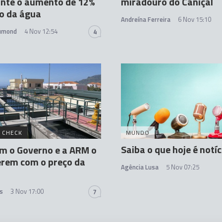
ante o aumento de 12%
miradouro do Caniçal
o da água
Andreína Ferreira
6 Nov 15:10
rumond
4 Nov 12:54
4
 CHECK
MUNDO
Saiba o que hoje é notíc
m o Governo e a ARM o
erem com o preço da
Agência Lusa
5 Nov 07:25
s
3 Nov 17:00
7