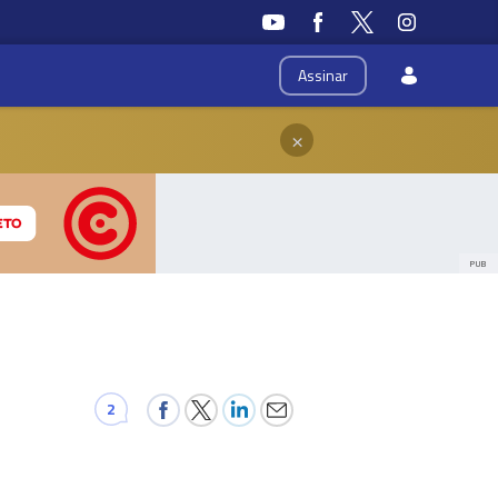
Assinar
×
PUB
2