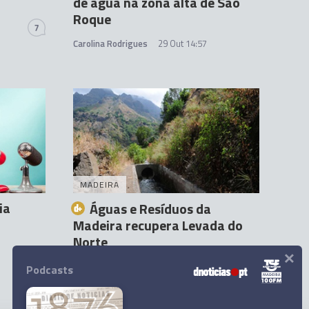
de água na zona alta de São
Roque
7
Carolina Rodrigues
29 Out 14:57
MADEIRA
ia
Águas e Resíduos da
Madeira recupera Levada do
Norte
×
Paula Henriques
29 Out 12:30
Podcasts