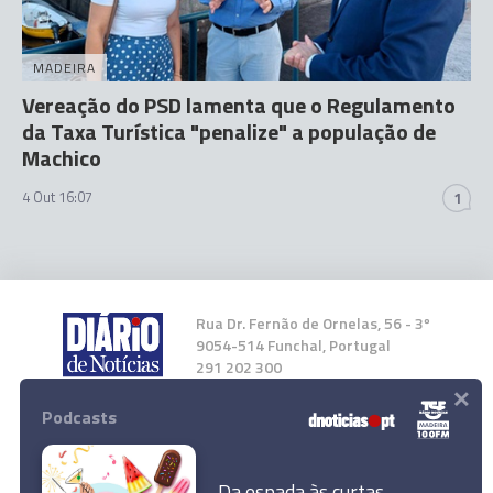
MADEIRA
Vereação do PSD lamenta que o Regulamento
da Taxa Turística "penalize" a população de
Machico
4 Out 16:07
1
Rua Dr. Fernão de Ornelas, 56 - 3º
9054-514 Funchal, Portugal
291 202 300
×
Podcasts
Instale a nossa App
Da espada às curtas