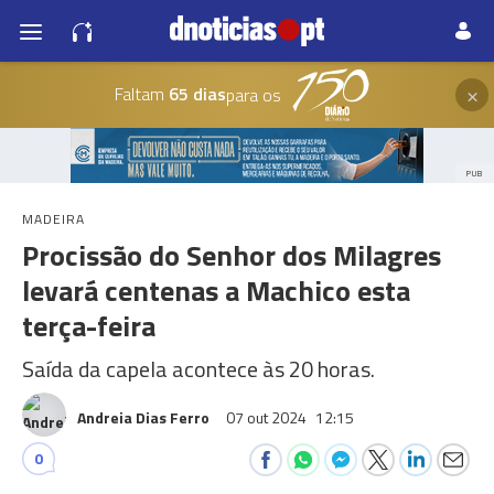
×
Faltam
65 dias
para os
PUB
MADEIRA
Procissão do Senhor dos Milagres
levará centenas a Machico esta
terça-feira
Saída da capela acontece às 20 horas.
Andreia Dias Ferro
07 out 2024
12:15
0