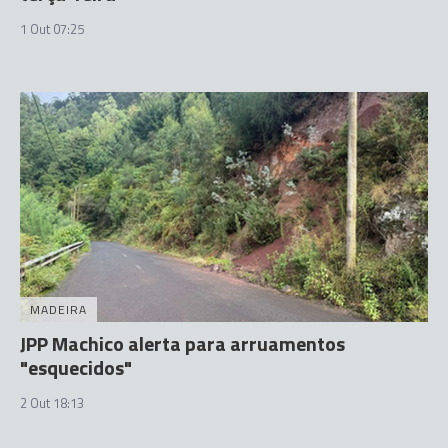
1 Out 07:25
MADEIRA
JPP Machico alerta para arruamentos
"esquecidos"
2 Out 18:13