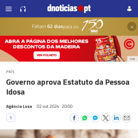
×
Faltam
62 dias
para os
PUB
PAÍS
Governo aprova Estatuto da Pessoa
Idosa
Agência Lusa
02 out 2024
20:00
1