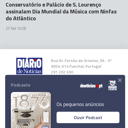
Conservatório e Palácio de S. Lourenço
assinalam Dia Mundial da Música com Ninfas
do Atlântico
27 Set 15:28
Rua Dr. Fernão de Ornelas, 56 - 3º
9054-514 Funchal, Portugal
291 202 300
×
Podcasts
Instale a nossa App
Os pequenos anúncios
Ouvir Podcast
© 2024 Empresa Diário de Notícias, Lda.
Marítimo empata com União de Leiria (1-1)