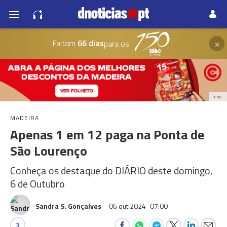
×
Faltam
66 dias
para os
PUB
MADEIRA
Apenas 1 em 12 paga na Ponta de
São Lourenço
Conheça os destaque do DIÁRIO deste domingo,
6 de Outubro
Sandra S. Gonçalves
06 out 2024
07:00
3