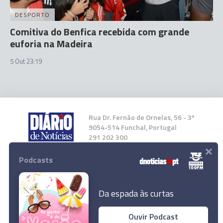
DESPORTO
Comitiva do Benfica recebida com grande
euforia na Madeira
5 Out 23:19
Rua Dr. Fernão de Ornelas, 56 - 3º
9054-514 Funchal, Portugal
291 202 300
×
Podcasts
Instale a nossa App
Da espada às curtas
Ouvir Podcast
Duas novidades no Nacional para o jogo com o