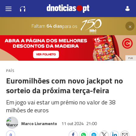
×
Faltam
64 dias
para os
PUB
PAÍS
Euromilhões com novo jackpot no
sorteio da próxima terça-feira
Em jogo vai estar um prémio no valor de 38
milhões de euros
Marco Livramento
11 out 2024
21:00
0