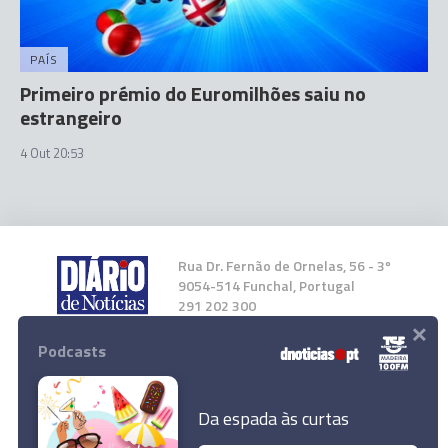
PAÍS
Primeiro prémio do Euromilhões saiu no
estrangeiro
4 Out 20:53
Rua Dr. Fernão de Ornelas, 56 - 3º
9054-514 Funchal, Portugal
291 202 300
×
Podcasts
Instale a nossa App
Da espada às curtas