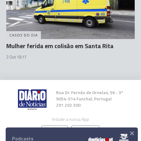
CASOS DO DIA
Mulher ferida em colisão em Santa Rita
3 Out 18:17
Rua Dr. Fernão de Ornelas, 56 - 3º
9054-514 Funchal, Portugal
291 202 300
Instale a nossa App
×
Podcasts