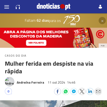
×
Faltam
62 dias
para os
PUB
CASOS DO DIA
Mulher ferida em despiste na via
rápida
Andreína Ferreira
11 out 2024
14:46
0