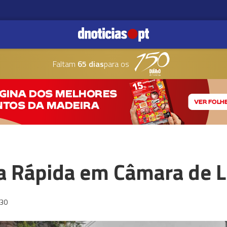
Faltam
65 dias
para os
ia Rápida em Câmara de 
:30