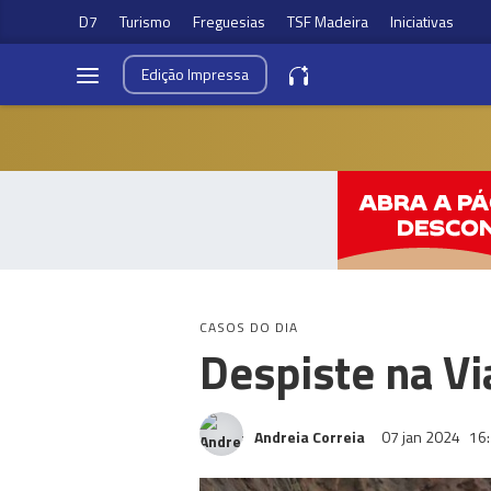
D7
Turismo
Freguesias
TSF Madeira
Iniciativas
Edição
Impressa
CASOS DO DIA
Despiste na V
Andreia Correia
07 jan 2024
16