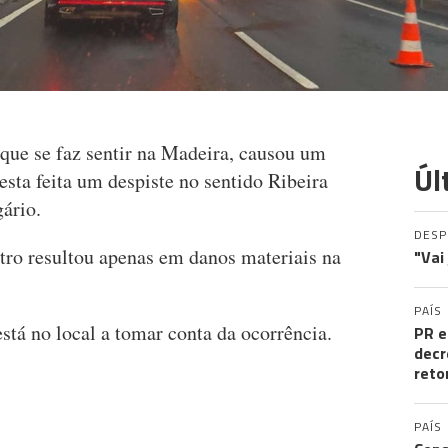
que se faz sentir na Madeira, causou um
Úl
esta feita um despiste no sentido Ribeira
ário.
DES
istro resultou apenas em danos materiais na
"Vai
PAÍS
stá no local a tomar conta da ocorrência.
PR e
decr
reto
PAÍS