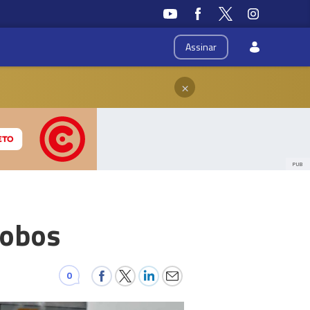
Assinar
×
PUB
Lobos
0