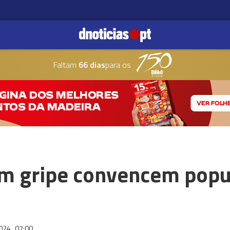
Faltam
66 dias
para os
m gripe convencem popu
2024
07:00