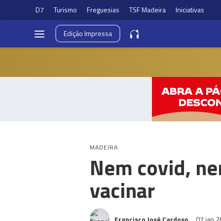
D7
Turismo
Freguesias
TSF Madeira
Iniciativas
Edição
Impressa
MADEIRA
Nem covid, ne
vacinar
Francisco José Cardoso
07 jan 