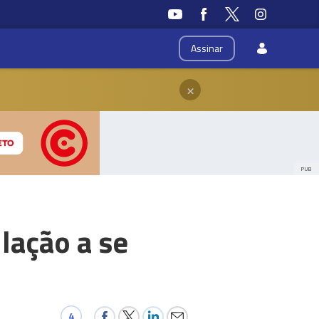
Assinar
×
PUB
lação a se
4