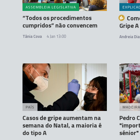
ASSEMBLEIA LEGISLATIVA
EXPLICA
“Todos os procedimentos
Como
cumpridos” não convencem
Gripe A
Tânia Cova
4 Jan 13:00
Andreia Dia
PAÍS
MADEIR
Casos de gripe aumentam na
Pedro C
semana do Natal, a maioria é
"impor
do tipo A
sénior"