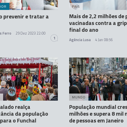
DOR
PAÍS
Mais de 2,2 milhões de
 prevenir e tratar a
vacinadas contra a grip
final do ano
s Ferro
29 Dez 2023 22:00
1
Agência Lusa
4 Jan 08:56
A
MUNDO
alado realça
População mundial cre
tância da população
milhões e supera 8 mil 
 para o Funchal
de pessoas em Janeiro