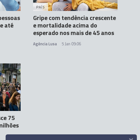
PAÍS
 pessoas
Gripe com tendência crescente
e até
e mortalidade acima do
esperado nos mais de 45 anos
Agência Lusa
5 Jan 09:06
sce 75
milhões
×