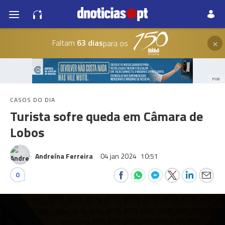
×
Faltam
63 dias
para os
PUB
CASOS DO DIA
Turista sofre queda em Câmara de
Lobos
Andreína Ferreira
04 jan 2024
10:51
0