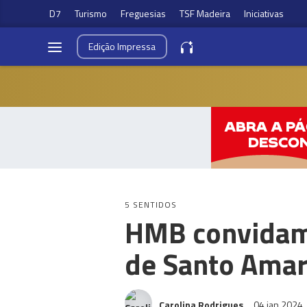
D7
Turismo
Freguesias
TSF Madeira
Iniciativas
Edição
Impressa
5 SENTIDOS
HMB convidam 
de Santo Amar
Carolina Rodrigues
04 jan 2024