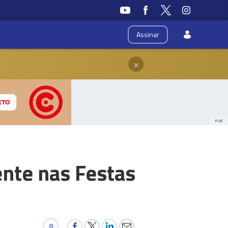
Assinar
×
PUB
nte nas Festas
0