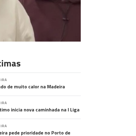
timas
IRA
do de muito calor na Madeira
IRA
timo inicia nova caminhada na I Liga
IRA
ira pede prioridade no Porto de