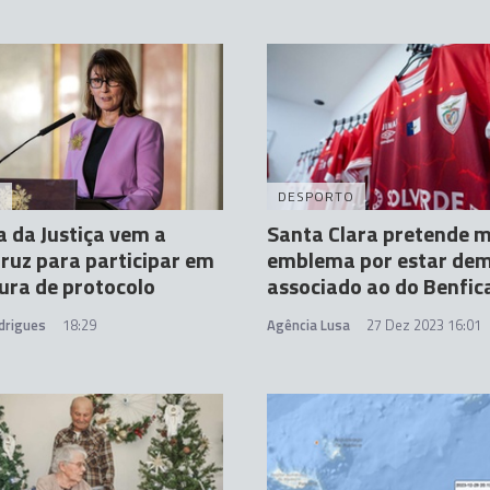
A
DESPORTO
a da Justiça vem a
Santa Clara pretende 
ruz para participar em
emblema por estar de
ura de protocolo
associado ao do Benfic
drigues
18:29
Agência Lusa
27 Dez 2023 16:01