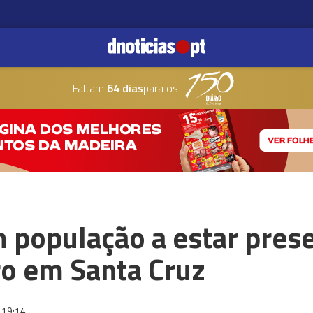
Faltam
64 dias
para os
população a estar prese
o em Santa Cruz
19:14