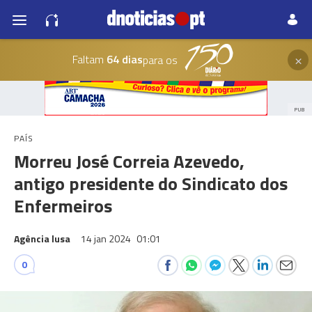
×
Faltam
64 dias
para os
PUB
PAÍS
Morreu José Correia Azevedo,
antigo presidente do Sindicato dos
Enfermeiros
Agência lusa
14 jan 2024
01:01
0