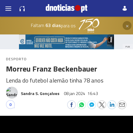
×
Faltam
63 dias
para os
PUB
DESPORTO
Morreu Franz Beckenbauer
Lenda do futebol alemão tinha 78 anos
Sandra S. Gonçalves
08 jan 2024
16:43
0