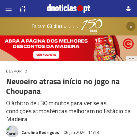
×
Faltam
63 dias
para os
PUB
DESPORTO
Nevoeiro atrasa início no jogo na
Choupana
O árbitro deu 30 minutos para ver se as
condições atmosféricas melhoram no Estádio da
Madeira
Carolina Rodrigues
06 jan 2024
11:18