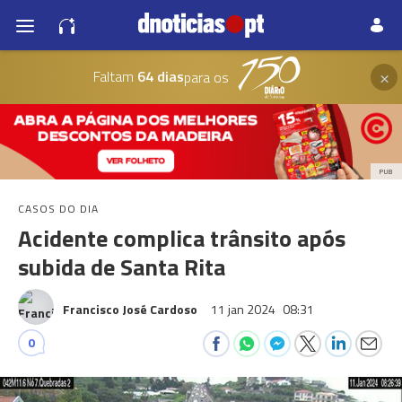
×
Faltam
64 dias
para os
PUB
CASOS DO DIA
Acidente complica trânsito após
subida de Santa Rita
Francisco José Cardoso
11 jan 2024
08:31
0