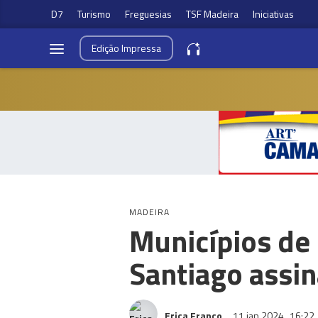
D7
Turismo
Freguesias
TSF Madeira
Iniciativas
Edição
Impressa
MADEIRA
Municípios de 
Santiago assi
Erica Franco
11 jan 2024
16:22