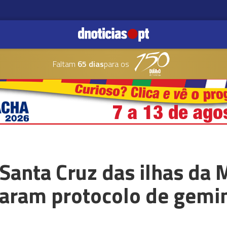
Faltam
65 dias
para os
Santa Cruz das ilhas da 
naram protocolo de gemi