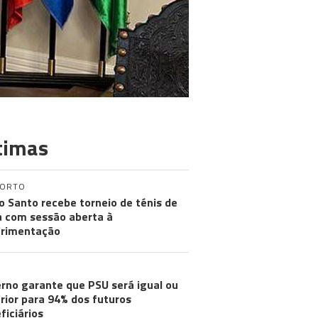
timas
PORTO
o Santo recebe torneio de ténis de
a com sessão aberta à
rimentação
rno garante que PSU será igual ou
rior para 94% dos futuros
ficiários