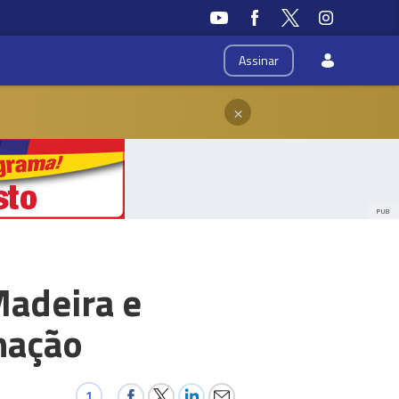
Assinar
×
PUB
Madeira e
nação
1