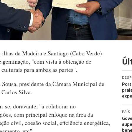
 ilhas da Madeira e Santiago (Cabo Verde)
Úl
e geminação, "com vista à obtenção de
 culturais para ambas as partes".
DES
pe Sousa, presidente da Câmara Municipal de
Port
prai
 Carlos Silva.
expe
se, doravante, "a colaborar no
PAÍS
iões, com principal enfoque na área da
Gove
ção civil, coesão social, eficiência energética,
supe
bene
eamento, etc".