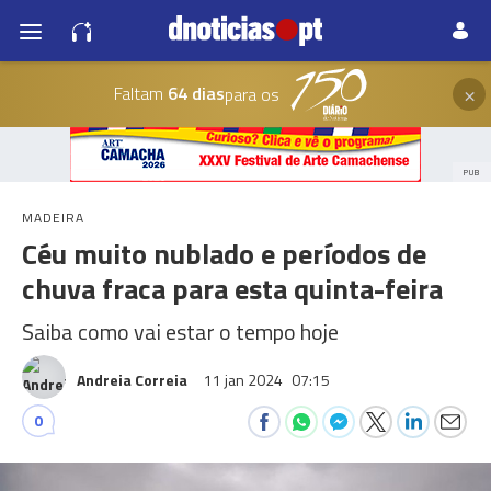
×
Faltam
64 dias
para os
PUB
MADEIRA
Céu muito nublado e períodos de
chuva fraca para esta quinta-feira
Saiba como vai estar o tempo hoje
Andreia Correia
11 jan 2024
07:15
0