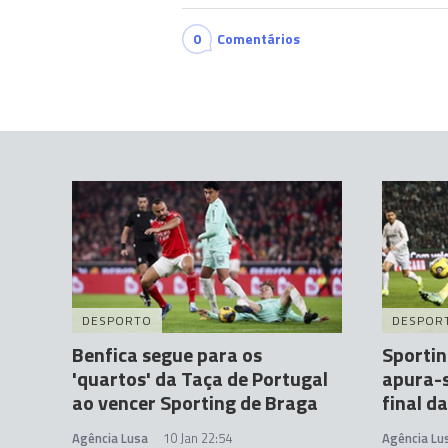
0
Comentários
DESPORTO
DESPOR
Benfica segue para os
Sportin
'quartos' da Taça de Portugal
apura-s
ao vencer Sporting de Braga
final d
Agência Lusa
10 Jan 22:54
Agência Lu