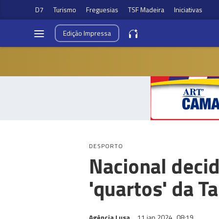
D7
Turismo
Freguesias
TSF Madeira
Iniciativas
Edição
Impressa
DESPORTO
Nacional deci
'quartos' da T
Agência Lusa
11 jan 2024
08:19