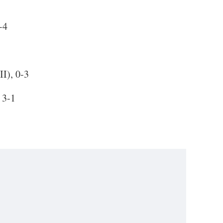
-4
II), 0-3
 3-1