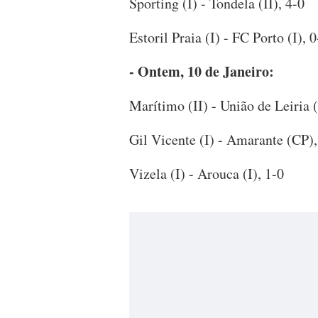
Sporting (I) - Tondela (II), 4-0
Estoril Praia (I) - FC Porto (I), 0
- Ontem, 10 de Janeiro:
Marítimo (II) - União de Leiria (
Gil Vicente (I) - Amarante (CP),
Vizela (I) - Arouca (I), 1-0