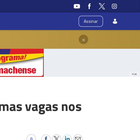
Assinar
×
PUB
imas vagas nos
0