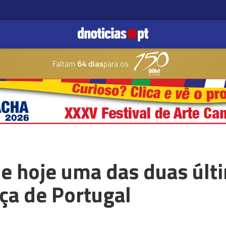
Faltam
64 dias
para os
de hoje uma das duas últ
aça de Portugal