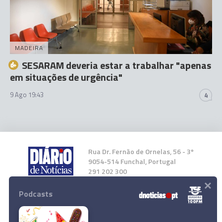
MADEIRA
SESARAM deveria estar a trabalhar "apenas
em situações de urgência"
9 Ago 19:43
4
Rua Dr. Fernão de Ornelas, 56 - 3º
9054-514 Funchal, Portugal
291 202 300
×
Podcasts
Instale a nossa App