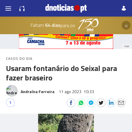
×
Faltam
64 dias
para os
PUB
CASOS DO DIA
Usaram fontanário do Seixal para
fazer braseiro
Andreína Ferreira
11 ago 2023
10:33
1