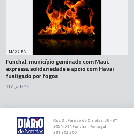
MADEIRA
Funchal, município geminado com Maui,
expressa solidariedade e apoio com Havai
fustigado por fogos
11 Ago 12:58
Rua Dr. Fernão de Ornelas, 56 - 3º
9054-514 Funchal, Portugal
291 202 300