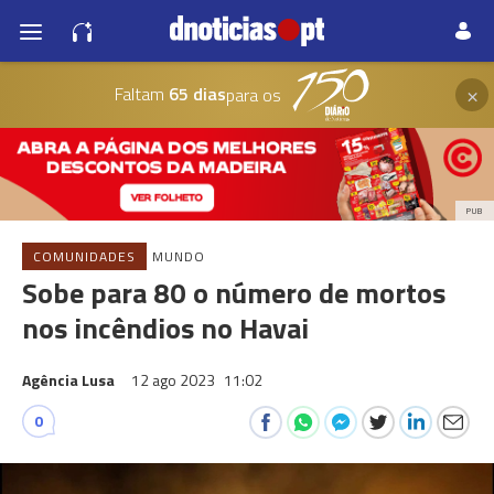
×
Faltam
65 dias
para os
PUB
COMUNIDADES
MUNDO
Sobe para 80 o número de mortos
nos incêndios no Havai
Agência Lusa
12 ago 2023
11:02
0