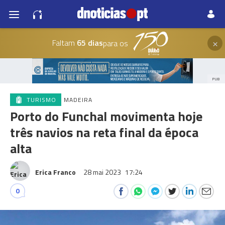
×
Faltam
65 dias
para os
PUB
TURISMO
MADEIRA
Porto do Funchal movimenta hoje
três navios na reta final da época
alta
Erica Franco
28 mai 2023
17:24
0