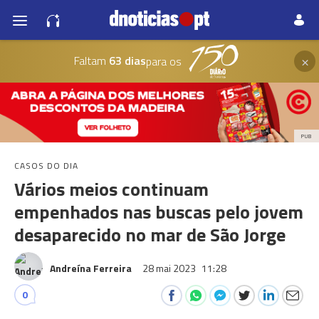
×
Faltam
63 dias
para os
PUB
CASOS DO DIA
Vários meios continuam
empenhados nas buscas pelo jovem
desaparecido no mar de São Jorge
Andreína Ferreira
28 mai 2023
11:28
0