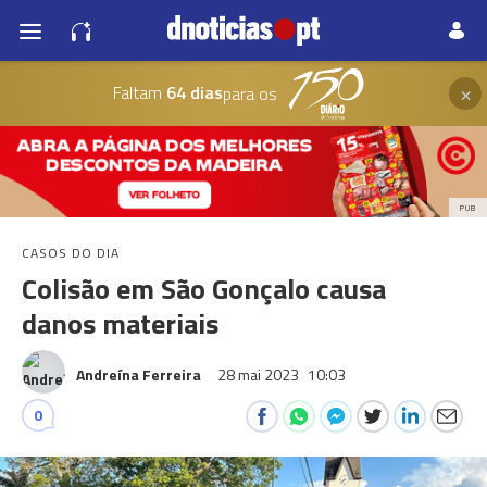
×
Faltam
64 dias
para os
PUB
CASOS DO DIA
Colisão em São Gonçalo causa
danos materiais
Andreína Ferreira
28 mai 2023
10:03
0