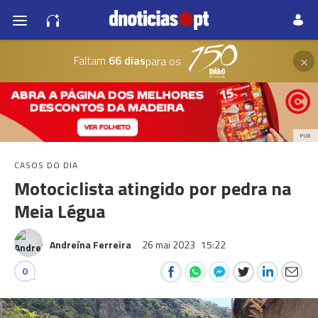
×
Faltam
66 dias
para os
PUB
CASOS DO DIA
Motociclista atingido por pedra na
Meia Légua
Andreína Ferreira
26 mai 2023
15:22
0