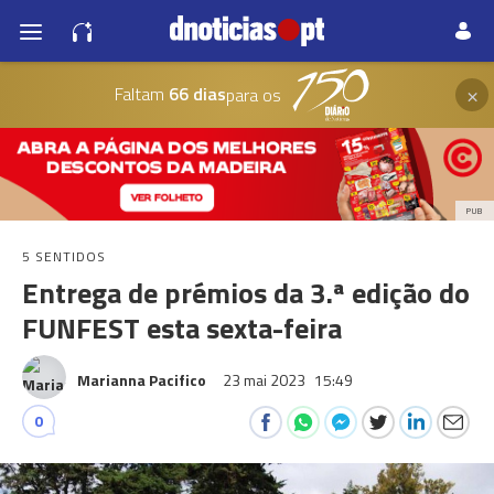
×
Faltam
66 dias
para os
PUB
5 SENTIDOS
Entrega de prémios da 3.ª edição do
FUNFEST esta sexta-feira
Marianna Pacifico
23 mai 2023
15:49
0