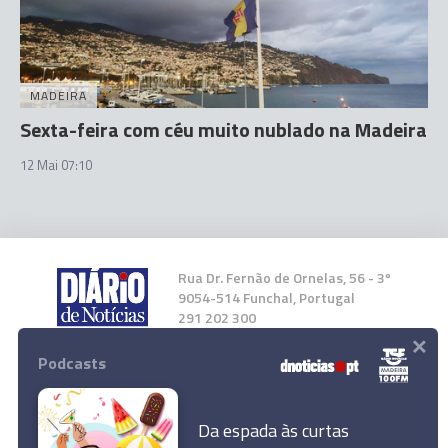
MADEIRA
Sexta-feira com céu muito nublado na Madeira
12 Mai 07:10
Rua Dr. Fernão de Ornelas, 56 - 3º
9054-514 Funchal, Portugal
291 202 300
×
Podcasts
Instale a nossa App
Da espada às curtas