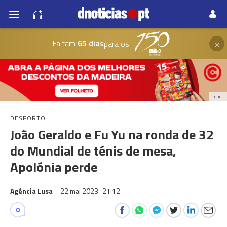
×
Faltam
65 dias
para os
PUB
DESPORTO
João Geraldo e Fu Yu na ronda de 32
do Mundial de ténis de mesa,
Apolónia perde
Agência Lusa
22 mai 2023
21:12
0