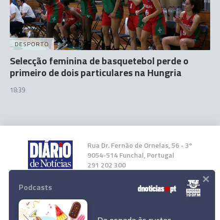
DESPORTO
Selecção feminina de basquetebol perde o
primeiro de dois particulares na Hungria
18:39
Rua Dr. Fernão de Ornelas, 56 - 3º
9054-514 Funchal, Portugal
291 202 300
×
Podcasts
Instale a nossa App